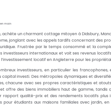
s en main
, achète un charmant cottage mitoyen à Didsbury, Manche
onome, jonglant avec les appels tardifs concernant des p
s juridique. Frustrée par le temps consommé et la comple
investisseurs internationaux et voit ses revenus locati
de l’investissement locatif en Angleterre pour les propriéta
mbreux investisseurs, en particulier les francophones, e
du capital investi. Des métropoles dynamiques et diversi
es, chacune avec ses propres caractéristiques et atouts 
és et offre des biens immobiliers haut de gamme, tandis 
apport qualité-prix et des rendements locatifs plus int
ios pour étudiants aux maisons familiales avec jardin,