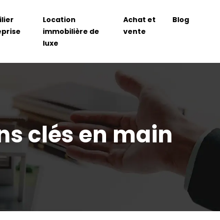
lier
Location
Achat et
Blog
eprise
immobilière de
vente
luxe
ns clés en main