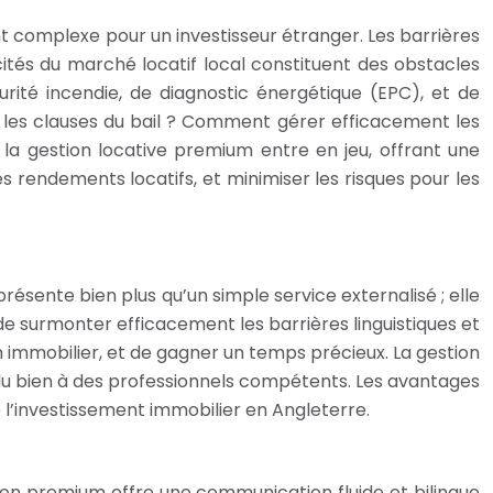
nt complexe pour un investisseur étranger. Les barrières
icités du marché locatif local constituent des obstacles
ité incendie, de diagnostic énergétique (EPC), et de
 les clauses du bail ? Comment gérer efficacement les
la gestion locative premium entre en jeu, offrant une
s rendements locatifs, et minimiser les risques pour les
résente bien plus qu’un simple service externalisé ; elle
e surmonter efficacement les barrières linguistiques et
en immobilier, et de gagner un temps précieux. La gestion
 du bien à des professionnels compétents. Les avantages
 l’investissement immobilier en Angleterre.
ion premium offre une communication fluide et bilingue