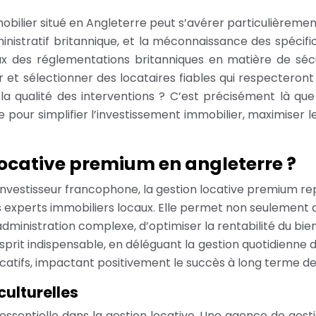
obilier situé en Angleterre peut s’avérer particulièreme
ministratif britannique, et la méconnaissance des spécif
 des réglementations britanniques en matière de sécur
et sélectionner des locataires fiables qui respecteront
 qualité des interventions ? C’est précisément là que 
pour simplifier l’investissement immobilier, maximiser le
locative premium en angleterre ?
 investisseur francophone, la gestion locative premium rep
s experts immobiliers locaux. Elle permet non seulement d
’administration complexe, d’optimiser la rentabilité du bi
sprit indispensable, en déléguant la gestion quotidienne
catifs, impactant positivement le succès à long terme de
culturelles
ssentielle dans la gestion locative. Une agence de gest