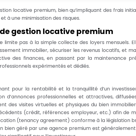
on locative premium, bien qu’impliquant des frais initi
 et à une minimisation des risques.
e de gestion locative premium
 limite pas à la simple collecte des loyers mensuels. E
issement immobilier, sécuriser les revenus locatifs, et m
active des finances, en passant par la maintenance pr
rofessionnels expérimentés et dédiés.
nt pour la rentabilité et la tranquillité d’un investiss
n d’annonces professionnelles et attractives, diffusées 
ent des visites virtuelles et physiques du bien immobilier
écédents (crédit, références employeur, etc.) afin de mi
ocation (tenancy agreement) conforme à la législation br
’un bien géré par une agence premium est généralement i